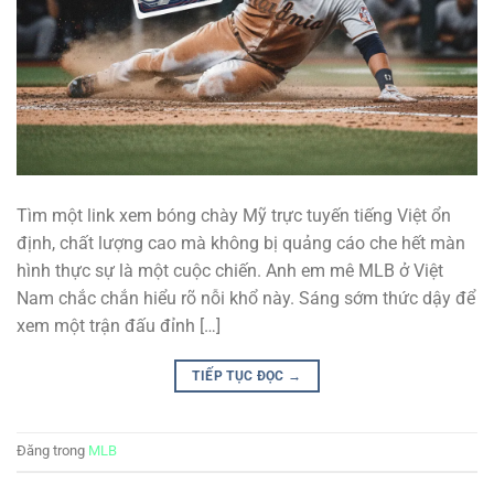
Tìm một link xem bóng chày Mỹ trực tuyến tiếng Việt ổn
định, chất lượng cao mà không bị quảng cáo che hết màn
hình thực sự là một cuộc chiến. Anh em mê MLB ở Việt
Nam chắc chắn hiểu rõ nỗi khổ này. Sáng sớm thức dậy để
xem một trận đấu đỉnh […]
TIẾP TỤC ĐỌC
→
Đăng trong
MLB