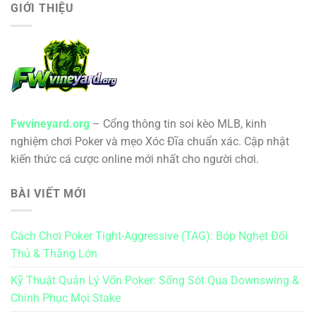
GIỚI THIỆU
Fwvineyard.org
– Cổng thông tin soi kèo MLB, kinh
nghiệm chơi Poker và mẹo Xóc Đĩa chuẩn xác. Cập nhật
kiến thức cá cược online mới nhất cho người chơi.
BÀI VIẾT MỚI
Cách Chơi Poker Tight-Aggressive (TAG): Bóp Nghẹt Đối
Thủ & Thắng Lớn
Kỹ Thuật Quản Lý Vốn Poker: Sống Sót Qua Downswing &
Chinh Phục Mọi Stake