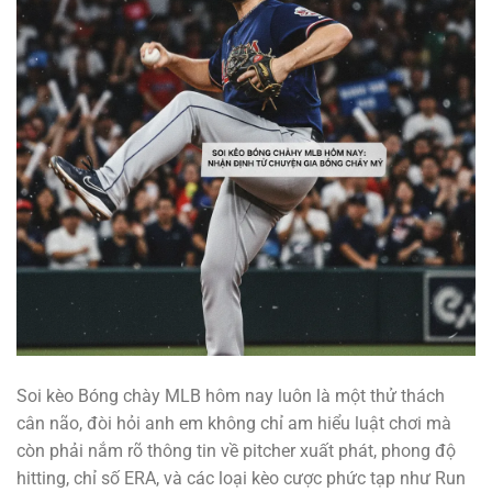
Soi kèo Bóng chày MLB hôm nay luôn là một thử thách
cân não, đòi hỏi anh em không chỉ am hiểu luật chơi mà
còn phải nắm rõ thông tin về pitcher xuất phát, phong độ
hitting, chỉ số ERA, và các loại kèo cược phức tạp như Run