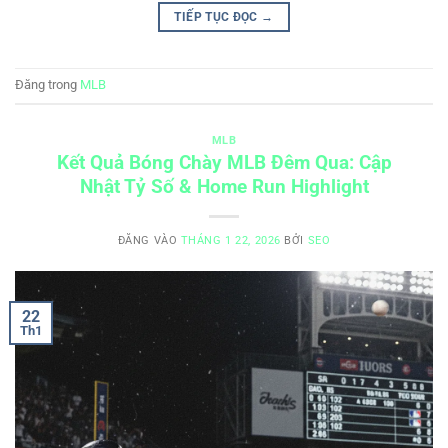
TIẾP TỤC ĐỌC
→
Đăng trong
MLB
MLB
Kết Quả Bóng Chày MLB Đêm Qua: Cập
Nhật Tỷ Số & Home Run Highlight
ĐĂNG VÀO
THÁNG 1 22, 2026
BỞI
SEO
22
Th1