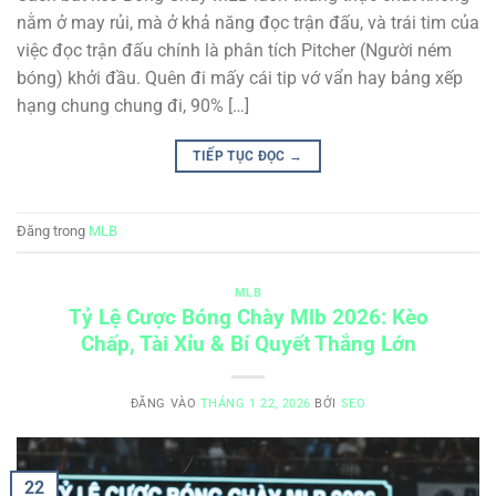
nằm ở may rủi, mà ở khả năng đọc trận đấu, và trái tim của
việc đọc trận đấu chính là phân tích Pitcher (Người ném
bóng) khởi đầu. Quên đi mấy cái tip vớ vẩn hay bảng xếp
hạng chung chung đi, 90% […]
TIẾP TỤC ĐỌC
→
Đăng trong
MLB
MLB
Tỷ Lệ Cược Bóng Chày Mlb 2026: Kèo
Chấp, Tài Xỉu & Bí Quyết Thắng Lớn
ĐĂNG VÀO
THÁNG 1 22, 2026
BỞI
SEO
22