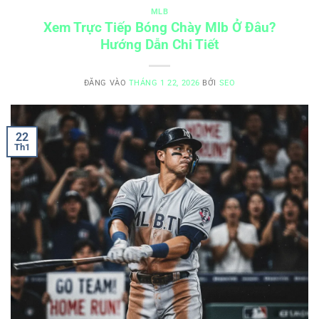
MLB
Xem Trực Tiếp Bóng Chày Mlb Ở Đâu?
Hướng Dẫn Chi Tiết
ĐĂNG VÀO
THÁNG 1 22, 2026
BỞI
SEO
22
Th1