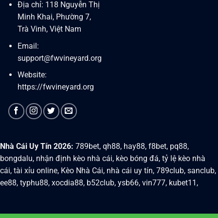
Địa chỉ:
118 Nguyễn Thị
Minh Khai, Phường 7,
Trà Vinh, Việt Nam
Email:
support@fwvineyard.org
Website:
https://fwvineyard.org
Nhà Cái Uy Tín 2026:
789bet
,
qh88
,
hay88
,
f8bet
,
pq88
,
bongdalu
,
nhận định kèo nhà cái
,
kèo bóng đá
,
tỷ lệ kèo nhà
cái
,
tài xỉu online
,
Kèo Nhà Cái
,
nhà cái uy tín
,
789club
,
sanclub
,
ee88
,
typhu88
,
xocdia88
,
b52club
,
ysb66
,
vin777
,
kubet11
,