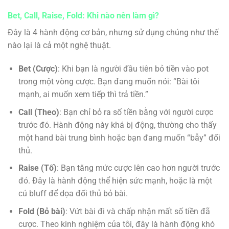
Bet, Call, Raise, Fold: Khi nào nên làm gì?
Đây là 4 hành động cơ bản, nhưng sử dụng chúng như thế
nào lại là cả một nghệ thuật.
Bet (Cược)
: Khi bạn là người đầu tiên bỏ tiền vào pot
trong một vòng cược. Bạn đang muốn nói: “Bài tôi
mạnh, ai muốn xem tiếp thì trả tiền.”
Call (Theo)
: Bạn chỉ bỏ ra số tiền bằng với người cược
trước đó. Hành động này khá bị động, thường cho thấy
một hand bài trung bình hoặc bạn đang muốn “bẫy” đối
thủ.
Raise (Tố)
: Bạn tăng mức cược lên cao hơn người trước
đó. Đây là hành động thể hiện sức mạnh, hoặc là một
cú bluff để dọa đối thủ bỏ bài.
Fold (Bỏ bài)
: Vứt bài đi và chấp nhận mất số tiền đã
cược. Theo kinh nghiệm của tôi, đây là hành động khó