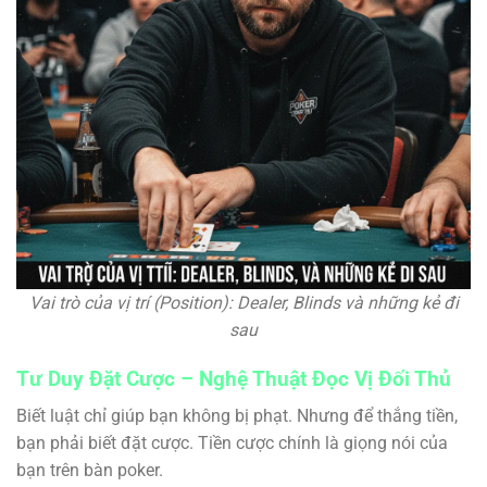
Vai trò của vị trí (Position): Dealer, Blinds và những kẻ đi
sau
Tư Duy Đặt Cược – Nghệ Thuật Đọc Vị Đối Thủ
Biết luật chỉ giúp bạn không bị phạt. Nhưng để thắng tiền,
bạn phải biết đặt cược. Tiền cược chính là giọng nói của
bạn trên bàn poker.