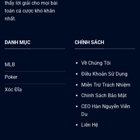
thấy lời giải cho mọi bài
toán cá cược khó khăn
nhất.
DANH MỤC
CHÍNH SÁCH
Về Chúng Tôi
MLB
Điều Khoản Sử Dụng
Poker
Miễn Trừ Trách Nhiệm
Xóc Đĩa
Chính Sách Bảo Mật
CEO Hàn Nguyễn Viễn
Du
Liên Hệ