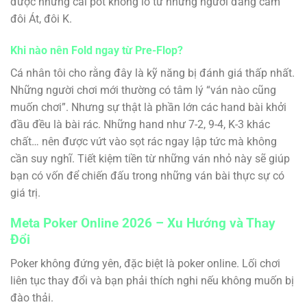
được những cái pot khổng lồ từ những người đang cầm
đôi Át, đôi K.
Khi nào nên Fold ngay từ Pre-Flop?
Cá nhân tôi cho rằng đây là kỹ năng bị đánh giá thấp nhất.
Những người chơi mới thường có tâm lý “ván nào cũng
muốn chơi”. Nhưng sự thật là phần lớn các hand bài khởi
đầu đều là bài rác. Những hand như 7-2, 9-4, K-3 khác
chất… nên được vứt vào sọt rác ngay lập tức mà không
cần suy nghĩ. Tiết kiệm tiền từ những ván nhỏ này sẽ giúp
bạn có vốn để chiến đấu trong những ván bài thực sự có
giá trị.
Meta Poker Online 2026 – Xu Hướng và Thay
Đổi
Poker không đứng yên, đặc biệt là poker online. Lối chơi
liên tục thay đổi và bạn phải thích nghi nếu không muốn bị
đào thải.