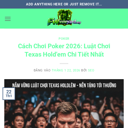
Bỏ
ADD ANYTHING HERE OR JUST REMOVE IT...
qua
nội
dung
POKER
Cách Chơi Poker 2026: Luật Chơi
Texas Hold’em Chi Tiết Nhất
ĐĂNG VÀO
THÁNG 1 22, 2026
BỞI
SEO
22
Th1