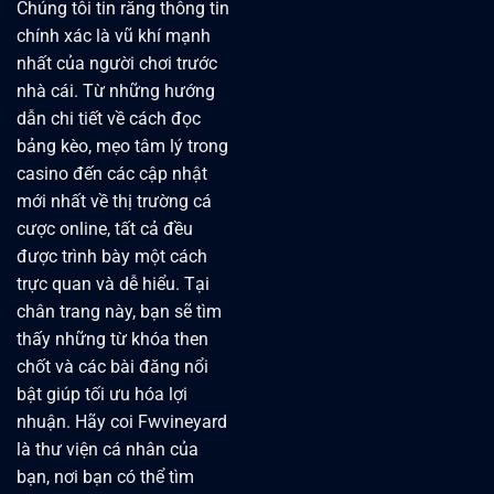
Chúng tôi tin rằng thông tin
chính xác là vũ khí mạnh
nhất của người chơi trước
nhà cái. Từ những hướng
dẫn chi tiết về cách đọc
bảng kèo, mẹo tâm lý trong
casino đến các cập nhật
mới nhất về thị trường cá
cược online, tất cả đều
được trình bày một cách
trực quan và dễ hiểu. Tại
chân trang này, bạn sẽ tìm
thấy những từ khóa then
chốt và các bài đăng nổi
bật giúp tối ưu hóa lợi
nhuận. Hãy coi Fwvineyard
là thư viện cá nhân của
bạn, nơi bạn có thể tìm