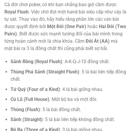
Cả đời chơi poker, có khi bạn chẳng bao giờ cầm được
Royal Flush
. Việc chờ đợi một hand bài siêu cấp như vậy là
tự sát. Thay vào đó, hãy hiểu rằng phần lớn các ván bài
được quyết định bởi
Một Đôi (One Pair)
hoặc
Hai Đôi (Two
Pairs)
. Biết được sức mạnh tương đối của bài mình trong
từng hoàn cảnh mới là chìa khóa. Cầm
Đôi Át (AA)
mà
mặt bài ra 3 lá đồng chất thì cũng phải biết sợ hãi.
Sảnh Rồng (Royal Flush)
: A-K-Q-J-10 đồng chất.
Thùng Phá Sảnh (Straight Flush)
: 5 lá bài liên tiếp đồng
chất.
Tứ Quý (Four of a Kind)
: 4 lá bài giống nhau.
Cù Lũ (Full House)
: Một bộ ba và một đôi.
Thùng (Flush)
: 5 lá bài đồng chất.
Sảnh (Straight)
: 5 lá bài liên tiếp không đồng chất.
Bộ Ba (Three of a Kind)
: 3 lá bài giống nhau.